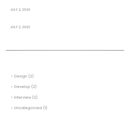
JULY 2, 2020
How To Design Mobile Apps For Pro
JULY 2, 2020
Building An E-Commerce Site
Categories
Design
(2)
Develop
(2)
Interview
(2)
Uncategorized
(1)