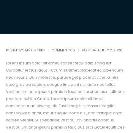
POSTED BY:
APEX MOBILE
COMMENTS:
0
POST DATE:
JULY 2, 2020
Lorem ipsum dolor sit amet, consectetur adipiscing elit.
Curabitur lectus lacus, rutrum sit amet placerat et, bibendum
nec mauris. Duis molestie, purus eget placerat viverra, nisi
odio gravida sapien, congue tincidunt nisl ante nec tellus.
Vestibulum ante ipsum primis in faucibus orci luctus et ultrices
posuere cubilia Curae; Lorem ipsum dolor sit amet,
consectetur adipiscing elit. Fusce sagittis, massa fringilla
consequat blandit, mauris ligula porta nisi, non tristique enim
sapien vel nisl. Suspendisse vestibulum lobortis dapibus.
Vestibulum ante ipsum primis in faucibus orci luctus et ultrices