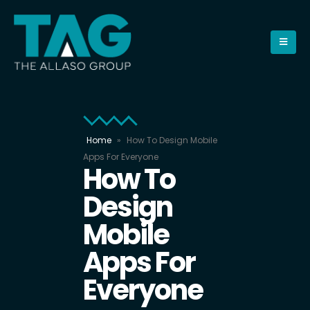
Home
»
How To Design Mobile
Apps For Everyone
How To
Design
Mobile
Apps For
Everyone