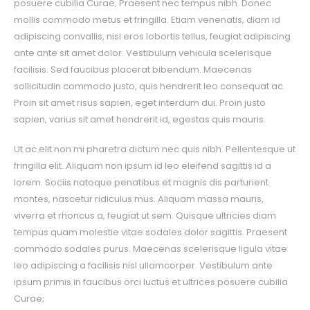
posuere cubilia Curae; Praesent nec tempus nibh. Donec
mollis commodo metus et fringilla. Etiam venenatis, diam id
adipiscing convallis, nisi eros lobortis tellus, feugiat adipiscing
ante ante sit amet dolor. Vestibulum vehicula scelerisque
facilisis. Sed faucibus placerat bibendum. Maecenas
sollicitudin commodo justo, quis hendrerit leo consequat ac.
Proin sit amet risus sapien, eget interdum dui. Proin justo
sapien, varius sit amet hendrerit id, egestas quis mauris.
Ut ac elit non mi pharetra dictum nec quis nibh. Pellentesque ut
fringilla elit. Aliquam non ipsum id leo eleifend sagittis id a
lorem. Sociis natoque penatibus et magnis dis parturient
montes, nascetur ridiculus mus. Aliquam massa mauris,
viverra et rhoncus a, feugiat ut sem. Quisque ultricies diam
tempus quam molestie vitae sodales dolor sagittis. Praesent
commodo sodales purus. Maecenas scelerisque ligula vitae
leo adipiscing a facilisis nisl ullamcorper. Vestibulum ante
ipsum primis in faucibus orci luctus et ultrices posuere cubilia
Curae;